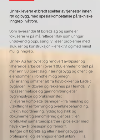
Unitek leverer et bredt spekter av tjenester innen
rør og bygg, med spesialkompetanse på tekniske
inngrep i våtrom.
Som leverandør til borettslag og sameier
fokuserer vi på målrettede tiltak som unngår
unødvendig oppussing. Vi løser problemer med
sluk, rør og konstruksjon – effektivt og med minst
mulig inngrep.
Unitek AS har byttet og renovert avløpsrør og
tilhørende arbeider i over 1 000 enheter fordelt på
mer enn 30 borettslag, næringsbygg og offentlige
eiendommer i Trondheim og omegn.
Vår erfaring omfatter alt fra høyblokker på Lade til
bygårder i Midtbyen og rekkehus på Heimdal. Vi
tilpasser metode og gjennomføring etter
bygningstype og bruksmønster.
Vi leverer komplette løsninger – fra meisling og
utskifting til rørfornying og overflatebehandling.
Effektiv koordinering, ryddig logistikk og
dokumentert gjennomføring gjør oss til en
foretrukket samarbeidspartner i prosjekter med
høye krav til presisjon og fremdrift.
Trenger ditt borettslag eller næringsbygg en
profesjonell og løsningsorientert aktør? Ta