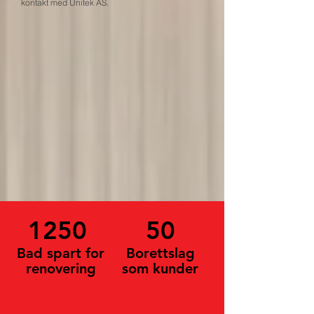
kontakt med Unitek AS.
1250
50
Bad spart for
Borettslag
renovering
som kunder