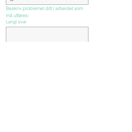
Beskriv problemet ditt / arbeidet som 
må utføres:
Langt svar
Send inn
Kontor / Lager
Skippergata 12, 7040 Trondheim
post@unitek.no
Tel:
46 66 93 94
Tel:
40 60 84 56